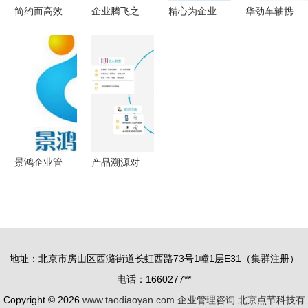
简约而高效
企业腾飞之
精心为企业
华劲车轴携
企业项目管
翼 宗赫咨
赋能 郑州
手正睿咨询
理系统的构
询如何以专
企业管理咨
启动全面管
建设想
业之尺量度
询的深远意
理升级
转型之路？
义
景鸿企业管
产品溯源对
理咨询 助
企业发展是
力企业卓越
有必要的
成长的管理
智囊
地址：北京市房山区西潞街道长虹西路73号1幢1层E31（集群注册）
电话：1660277**
Copyright © 2026
www.taodiaoyan.com
企业管理咨询
北京点节科技有