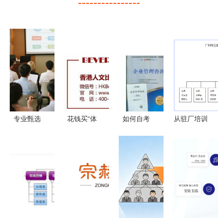
----------------
专业甄选
花钱买“体
如何自考
从驻厂培训
2026年股
检” 企业为
《企业管理
到系统变革
权激励咨询
何需要运营
咨询》这本
赢在执行赋
公司综合实
管控咨询？
书物尽其用
能制造型企
力测评与推
——必过亚
业持续进化
荐
马逊的标委
的管理咨询
会推荐攻略
之路