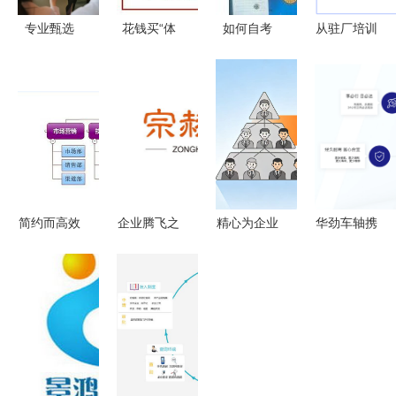
专业甄选
花钱买“体
如何自考
从驻厂培训
2026年股
检” 企业为
《企业管理
到系统变革
权激励咨询
何需要运营
咨询》这本
赢在执行赋
公司综合实
管控咨询？
书物尽其用
能制造型企
力测评与推
——必过亚
业持续进化
荐
马逊的标委
的管理咨询
会推荐攻略
之路
简约而高效
企业腾飞之
精心为企业
华劲车轴携
企业项目管
翼 宗赫咨
赋能 郑州
手正睿咨询
理系统的构
询如何以专
企业管理咨
启动全面管
建设想
业之尺量度
询的深远意
理升级
转型之路？
义