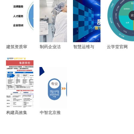
永2018年
轻松的时代
扬帆起航的
理培训的关
度中国企业
即将开启
参谋者
键路径
高级税务管
理人论坛洞
察
建筑资质审
制药企业洁
智慧运维与
云学堂官网
批流程与周
净区霉菌控
绿色实践
全新改版升
期详解
制挑战与系
从卫星总装
级，以内容
统性管理方
到城市治理
生态为核心
案
——上海市
构建企业服
企业质量管
务新蓝图
理数字化转
型十佳案例
构建高效集
中智北京推
深度解析
团管控体系
出白领健康
企业管理咨
管理系列产